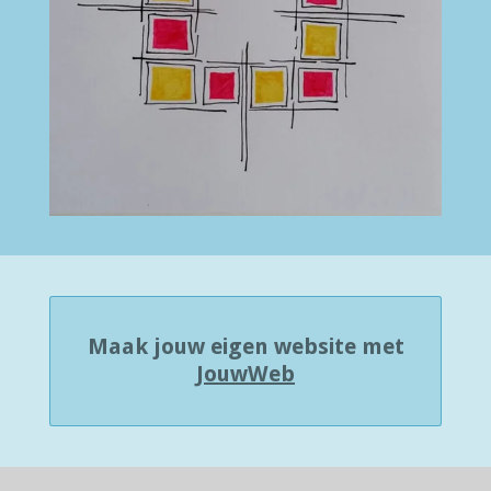
Maak jouw eigen website met
JouwWeb