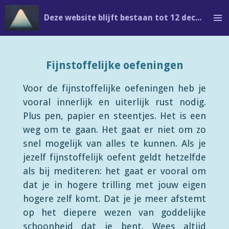
Ga
Deze website blijft bestaan tot 12 december en is al is veranderd in: edithbertrand.com
direct
naar
de
Fijnstoffelijke oefeningen
hoofdinhoud
Voor de fijnstoffelijke oefeningen heb je
vooral innerlijk en uiterlijk rust nodig.
Plus pen, papier en steentjes. Het is een
weg om te gaan. Het gaat er niet om zo
snel mogelijk van alles te kunnen. Als je
jezelf fijnstoffelijk oefent geldt hetzelfde
als bij mediteren: het gaat er vooral om
dat je in hogere trilling met jouw eigen
hogere zelf komt. Dat je je meer afstemt
op het diepere wezen van goddelijke
schoonheid dat je bent. Wees altijd