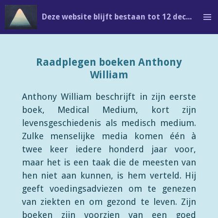
Ga
Deze website blijft bestaan tot 12 december en is al is veranderd in: edithbertrand.com
direct
naar
de
Raadplegen boeken Anthony
hoofdinhoud
William
Anthony William beschrijft in zijn eerste
boek, Medical Medium, kort zijn
levensgeschiedenis als medisch medium.
Zulke menselijke media komen één à
twee keer iedere honderd jaar voor,
maar het is een taak die de meesten van
hen niet aan kunnen, is hem verteld. Hij
geeft voedingsadviezen om te genezen
van ziekten en om gezond te leven. Zijn
boeken zijn voorzien van een goed