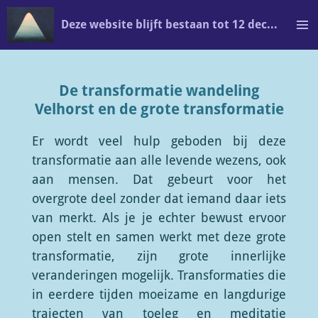
Ga
Deze website blijft bestaan tot 12 december en is al is veranderd in: edithbertrand.com
direct
naar
de
De transformatie wandeling
hoofdinhoud
Velhorst en de grote transformatie
Er wordt veel hulp geboden bij deze
transformatie aan alle levende wezens, ook
aan mensen. Dat gebeurt voor het
overgrote deel zonder dat iemand daar iets
van merkt. Als je je echter bewust ervoor
open stelt en samen werkt met deze grote
transformatie, zijn grote innerlijke
veranderingen mogelijk. Transformaties die
in eerdere tijden moeizame en langdurige
trajecten van toeleg en meditatie